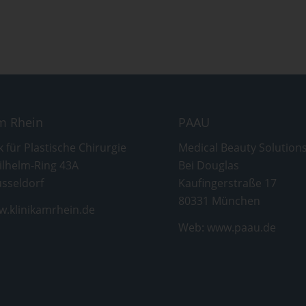
am Rhein
PAAU
k für Plastische Chirurgie
Medical Beauty Solution
ilhelm-Ring 43A
Bei Douglas
sseldorf
Kaufingerstraße 17
80331 München
.klinikamrhein.de
Web:
www.paau.de