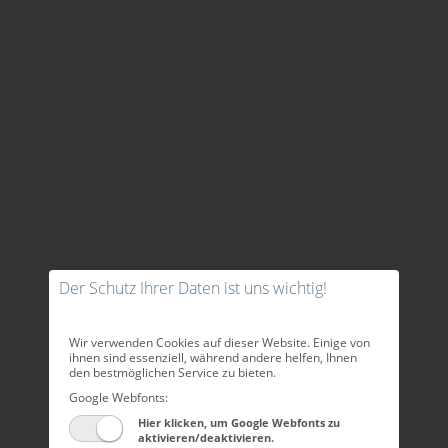
Der Schutz Ihrer Daten ist uns wichtig!
Wir verwenden Cookies auf dieser Website. Einige von
ihnen sind essenziell, während andere helfen, Ihnen
den bestmöglichen Service zu bieten.
Google Webfonts:
Hier klicken, um Google Webfonts zu
aktivieren/deaktivieren.