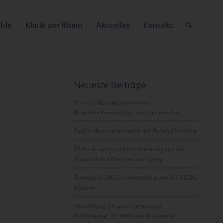
ühle
Klinik am Rhein
Aktuelles
Kontakt
Neueste Beiträge
Wie viel Haut kann bei einer
Bauchdeckenstraffung entfernt werden?
Sanfte Hautregeneration mit Polynukleotiden
PAAU Academy auf der Jahrestagung der
Plastischen Chirurgen in Leipzig
Innovative 3D-Gesichtsanalyse mit der VISIA-
Kamera
Verstärkung für unser Ärzteteam:
Willkommen, Dr. Parthena Karavasili