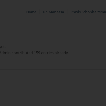
Home
Dr. Manassa
Praxis Schönheitsm
yet.
Admin
contributed 159 entries already.