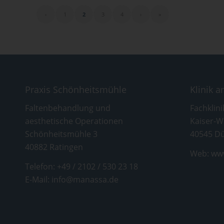
‹
1
2
3
4
›
»
Praxis Schönheitsmühle
Klinik 
Faltenbehandlung und
Fachklini
aesthetische Operationen
Kaiser-W
Schönheitsmühle 3
40545 Dü
40882 Ratingen
Web:
www
Telefon:
+49 / 2102 / 530 23 18
E-Mail:
info@manassa.de