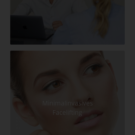
Minimalinvasives
Facelifting