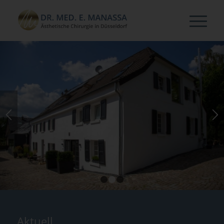
Die Praxis in der
Schönheitsmühle
Natürliche Faltenbehandlung mit Hyaluron und
Botulinum
Erfahren Sie mehr
1
2
3
Aktuell